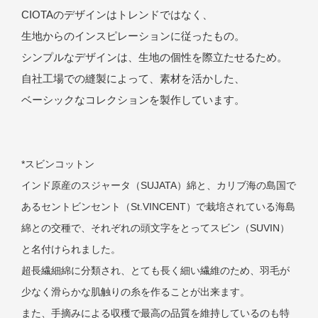
CIOTAのデザインはトレンドではなく、
生地からのインスピレーションに従ったもの。
シンプルなデザインは、生地の個性を際立たせるため。
自社工場での縫製によって、素材を活かした、
ベーシックなコレクションを製作しています。
*スビンコットン
インド原産のスジャータ（SUJATA）綿と、
カリブ海の島国で
あるセントビンセント（St.VINCENT）で栽培されている海島
綿との交種で、
それぞれの頭文字をとってスビン（SUVIN）
と名付けられました。
超長繊細綿に分類され、とても長く細い繊維のため、
羽毛が
少なく滑らかな肌触りの糸を作ることが出来ます。
また、手摘みによる収穫で最高の品質を維持しているのも特