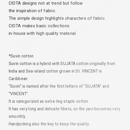
CIOTA designs not at trend but follow
the inspiration of fabric.
The simple design highlights characters of fabric.
CIOTA makes basic collections
in-house with high quality material.
*Suvin cotton
Suvin cotton is a hybrid with SUJATA cotton originally from
India and
Sea-island cotton grown in St. VINCENT in
Caribbean.
“Suvin” is named after the first letters of “SUJATA” and
“VINCENT”.
It is categorized as extra-ling staple cotton.
It has very long and delicate fibers, so the yarn becomes very
smoothly.
Handpicking also the key to keep the quality.