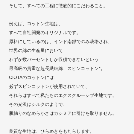
そして、すべての工程に徹底的にこだわること。
2022 S/S
ciota tokyo
2021 A/W
23−11 Motoyoyogicho,
例えば、コットン生地は、
2021 S/S
Shibuya-ku, Tokyo, 151-
0062
2020 A/W
すべて自社開発のオリジナルです。
Open 11:00-19:00
2020 S/S
原料にしているのは、インド南部でのみ栽培され、
2019 A/W
世界の綿の生産量において
Contact
わずか数パーセントしか収穫できないという
最高級の貴重な超長繊細綿、スビンコットン*。
CIOTAのコットンには、
必ずスビンコットンが使用されていて、
それらはすべて私たちのエクスクルーシブ生地です。
その光沢はシルクのようで、
肌触りのなめらかさはカシミアに引けを取りません。
良質な生地は、ひらめきをもたらします。