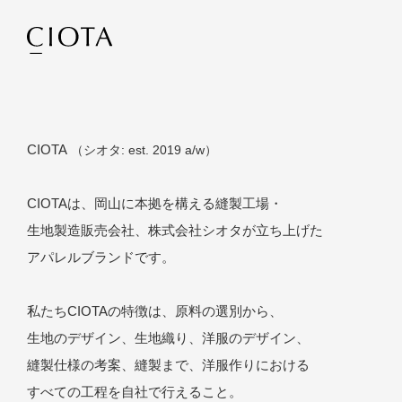
Top
CIOTA
（シオタ: est. 2019 a/w）
Collection
2026 A/W
About
CIOTAは、岡山に本拠を構える縫製工場・
2026 S/S
生地製造販売会社、
株式会社シオタが立ち上げた
Philosophy
2025 A/W
アパレルブランドです。
2025 S/S
Stockist
2024 A/W
私たちCIOTAの特徴は、原料の選別から、
2024 S/S
生地のデザイン、
生地織り、洋服のデザイン、
2023 A/W
Online Shop
縫製仕様の考案、縫製まで、
洋服作りにおける
2023 S/S
すべての工程を自社で行えること。
2022 A/W